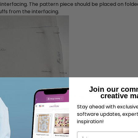
 interfacing. The pattern piece should be placed on folded 
ffs from the interfacing.
Join our com
creative m
iece of fabric. There should be enough fabric on top to be 
 lower edge.
Stay ahead with exclusi
software updates, expert
inspiration!
İsim