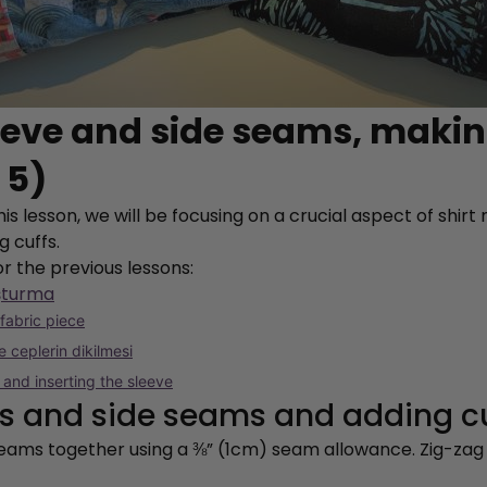
leeve and side seams, maki
 5)
is lesson, we will be focusing on a crucial aspect of shir
g cuffs.
or the previous lessons:
uşturma
 fabric piece
 ceplerin dikilmesi
 and inserting the sleeve
ves and side seams and adding c
 seams together using a ⅜” (1cm) seam allowance. Zig-za