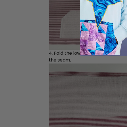
4. Fold the lower edge up around t
the seam.