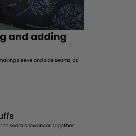
ng and adding
t making sleeve and side seams, as
uffs
g the seam allowances together