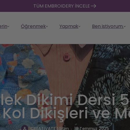
TÜM EMBROIDERY İNCELE
erin
Öğrenmek
Yapmak
Ben istiyorum.
TE ile nakış
CREATIVATE ile Yorgan
CREA
ek Dikimi Dersi 5
ATE'
an Koleksiyon
ATE Kaynakları
ATE Araçları
Üyeliklere bakınız
Back to School
Öğreticiler & Nasıl
Tasarım Kataloğu
Yazı
Mağ
SSS
Vaul
Sana
Yorganlarınızı daha hızlı ve
ATE Keşfedin
en iyi projeleri
E'in kaynakları ve
E'in tasarım
Özellikleri, avantajları ve
Collection
Yapılır
Binlerce hazır tasarım ve
Ciha
Kol
Yanıt
Tasar
daha kolay tasarlayın,
 projelerinizi
El işl
TE Uygulaması
arlıkları ve yazılımı
fiyatları karşılaştırın.
varlığa göz atın.
yazıl
düze
, Kol Dikişleri ve 
E'in gücünü
Explore Back to School sewing
Uzman rehberliği ve adım
İsted
özelleştirin, kesin ve
irin, otomatikleştirin
süsle
aha fazla bilgi
enel bilgi edinin.
CREAT
projects perfect for students,
adım talimatlar alın.
alabi
parçalayın.
 yaratın.
özell
maki
teachers, and families.
indir
işley
.
CREATIVATE Eğitim
18 Temmuz 2025