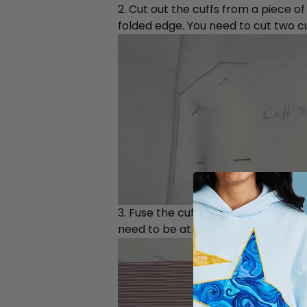
2. Cut out the cuffs from a piece of
folded edge. You need to cut two cu
3. Fuse the cuff interfacing to a p
need to be at least ⅜” (1cm) at the