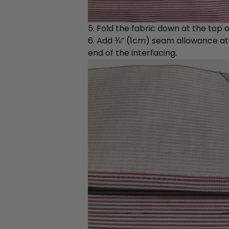
5. Fold the fabric down at the top of
6. Add ⅜” (1cm) seam allowance at t
end of the interfacing.