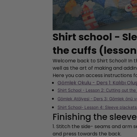
Shirt school - S
the cuffs (lesson
Welcome back to Shirt School! In th
well as the art of making and addin
Here you can access instructions f
Gömlek Okulu - Ders 1: Kalıbı Ol
Shirt School - Lesson 2: Cutting out the
Gömlek Atölyesi - Ders 3: Gömlek önü ve
Shirt School- Lesson 4: Sleeve plackets
Finishing the slee
1. Stitch the side- seams and arm
and press towards the back.