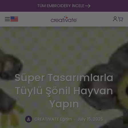
içeriğe geç
TÜM EMBROIDERY İNCELE
Ana gezintiyi aç / kapat
Sep
Süper Tasarımlarla
Tüylü Şönil Hayvan
Yapın
.
CREATIVATE Eğitim
July 15, 2025