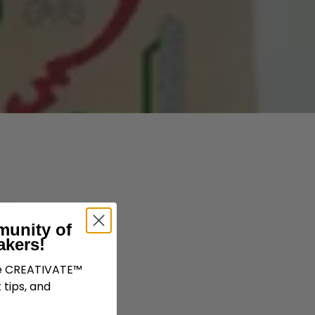
munity of
akers!
ve CREATIVATE™
 tips, and