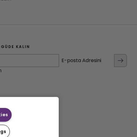
GÜDE KALIN
E-posta Adresini
n
kies
ngs