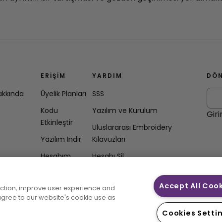
ERIŞIM
YARDIM
DÖN
akkında
Üyelik Planları
SSS
Kodu
Yazılım ve Kurulum
Giri
Etkinleştir
Uluslararası Embroidery
Yazılım İndir
Kılavuzları
Hesabım
Hesabı Sil
Accept All Coo
unction, improve user experience and
ikası Beyanı
 agree to our website's cookie use as
Cookies Setti