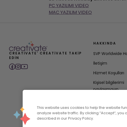
PC YAZILIMI VIDEO
MAC YAZILIM VIDEO
HAKKINDA
CREATIVATE' CREATIVATE TAKIP
SVP Worldwide H
EDIN
İletişim
Hizmet Koşulları
Kişisel bilgilerimi
paylaşmayın
Gizlilik Politikası
This website uses cookies to help the website f
Erişilebilirlik Polit
analyze website traffic. By clicking “Accept“, you
described in our Privacy Policy.