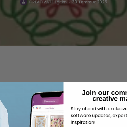
.
CREATIVATE Eğitim
30 Temmuz 2025
Join our com
creative m
Stay ahead with exclusi
software updates, expert
inspiration!