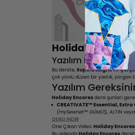
Holiday Encore 
Yazılım Dersi
Bu derste,
SuperDesigns
ve
Çerçe
çok yönlü düzen bir yastık, yorgan b
Yazılım Gereksini
Holiday Encores
dersi şunları gerek
CREATIVATE™ Essential, Extra v
(mySewnet™
GÜMÜŞ, ALTIN veya
DERSI INDIR
Öne Çıkan Video:
Holiday Encores
Bu videoda
Holiday Encores
dersin