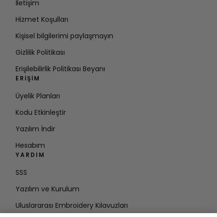
İletişim
Hizmet Koşulları
Kişisel bilgilerimi paylaşmayın
Gizlilik Politikası
Erişilebilirlik Politikası Beyanı
ERIŞIM
Üyelik Planları
Kodu Etkinleştir
Yazılım İndir
Hesabım
YARDIM
SSS
Yazılım ve Kurulum
Uluslararası Embroidery Kılavuzları