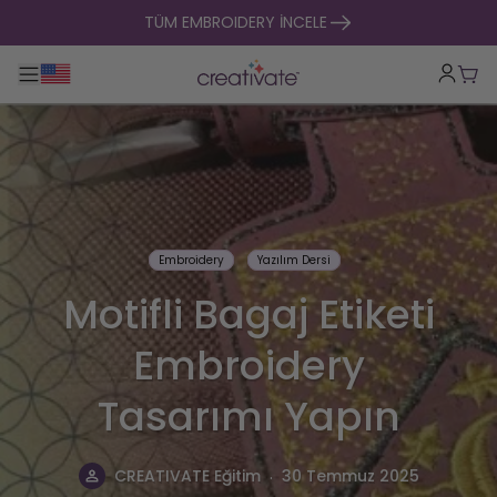
içeriğe geç
TÜM EMBROIDERY İNCELE
Ana gezintiyi aç / kapat
Sep
Embroidery
Yazılım Dersi
Motifli Bagaj Etiketi
Embroidery
Tasarımı Yapın
.
CREATIVATE Eğitim
30 Temmuz 2025