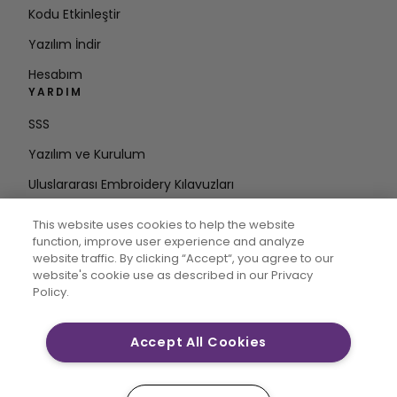
Kodu Etkinleştir
Yazılım İndir
Hesabım
YARDIM
SSS
Yazılım ve Kurulum
Uluslararası Embroidery Kılavuzları
Hesabı Sil
This website uses cookies to help the website
DÖNGÜDE KALIN
function, improve user experience and analyze
website traffic. By clicking “Accept“, you agree to our
E-posta
website's cookie use as described in our Privacy
Policy.
Adresini Girin
Accept All Cookies
CREATIVATE MYSEWNET, Singer Sourcing Limited LLC’nin