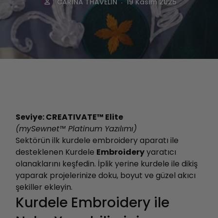
.
CARINA THAVELIN
19 Kasım 2025
Seviye: CREATIVATE™ Elite
(mySewnet™ Platinum Yazılımı)
Sektörün ilk kurdele embroidery aparatı ile
desteklenen Kurdele
Embroidery
yaratıcı
olanaklarını keşfedin. İplik yerine kurdele ile dikiş
yaparak projelerinize doku, boyut ve güzel akıcı
şekiller ekleyin.
Kurdele Embroidery ile