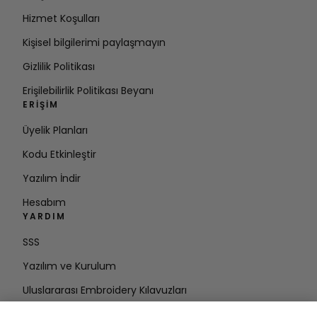
Hizmet Koşulları
Kişisel bilgilerimi paylaşmayın
Gizlilik Politikası
Erişilebilirlik Politikası Beyanı
ERIŞIM
Üyelik Planları
Kodu Etkinleştir
Yazılım İndir
Hesabım
YARDIM
SSS
Yazılım ve Kurulum
Uluslararası Embroidery Kılavuzları
Hesabı Sil