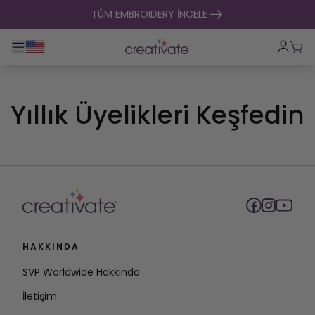
içeriğe geç
TÜM EMBROIDERY İNCELE
Ana gezintiyi aç / kapat
Sep
Yıllık Üyelikleri Keşfedin
HAKKINDA
SVP Worldwide Hakkında
İletişim