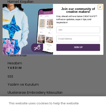
Hizmet Koşulları
Join our community of
Kişisel bilgilerimi paylaşmayın
creative makers!
Stay ahead with exclusive CREATIVATE™
Gizlilik Politikası
software updates, expert tips, and
inspiration!
Erişilebilirlik Politikası Beyanı
İsim
ERIŞIM
E-posta
Üyelik Planları
Kodu Etkinleştir
SIGN UP
Yazılım İndir
Hesabım
YARDIM
SSS
Yazılım ve Kurulum
Uluslararası Embroidery Kılavuzları
Hesabı Sil
This website uses cookies to help the website
DÖNGÜDE KALIN