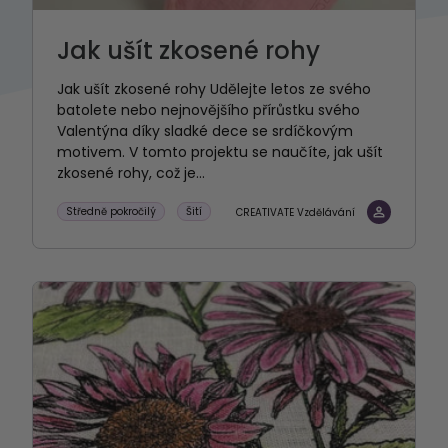
Jak ušít zkosené rohy
Jak ušít zkosené rohy Udělejte letos ze svého
batolete nebo nejnovějšího přírůstku svého
Valentýna díky sladké dece se srdíčkovým
motivem. V tomto projektu se naučíte, jak ušít
zkosené rohy, což je...
Středně pokročilý
Šití
CREATIVATE Vzdělávání