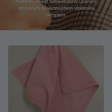
mohli budovat sebevědomí učením
se novým dovednostem vlastním
tempem.