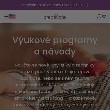
přejít na obsah
Prohlédněte si všechny EMBROIDERY
Přepnout hlavní navigaci
Koší
Výukové programy
a návody
Naučte se nové tipy, triky a techniky,
ať už s používáním stroje teprve
začínáte, nebo se s ním teprve
seznamujete. CREATIVATE™ odhaluje
osvědčené techniky. sewing , quilting ,
embroidery a crafting – a také nové,
inovativní způsoby tvorby – abyste si