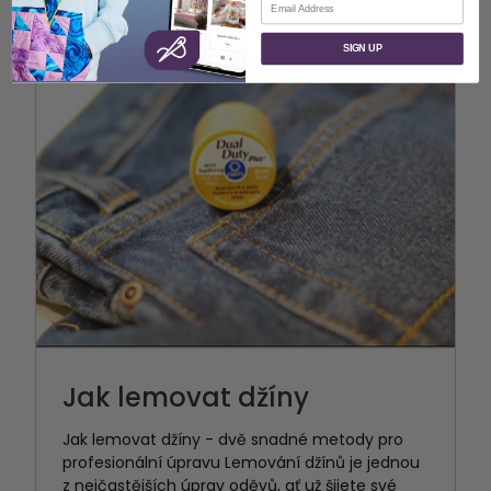
SIGN UP
Jak lemovat džíny
Jak lemovat džíny - dvě snadné metody pro
profesionální úpravu Lemování džínů je jednou
z nejčastějších úprav oděvů, ať už šijete své