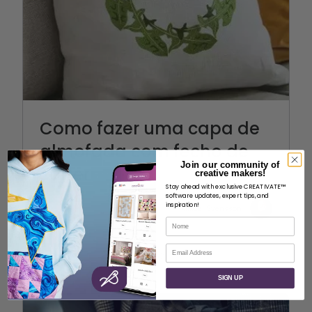
Como fazer uma capa de
almofada com fecho de
Join our community of
correr
creative makers!
Stay ahead with exclusive CREATIVATE™
software updates, expert tips, and
inspiration!
Mikael Svensson
Nome
Correio eletrónico
SIGN UP