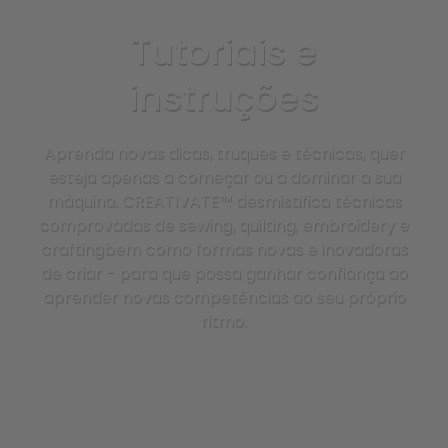
Tutoriais e
instruções
Aprenda novas dicas, truques e técnicas, quer
esteja apenas a começar ou a dominar a sua
máquina. CREATIVATE™ desmistifica técnicas
comprovadas de sewing, quilting, embroidery e
craftingbem como formas novas e inovadoras
de criar - para que possa ganhar confiança ao
aprender novas competências ao seu próprio
ritmo.