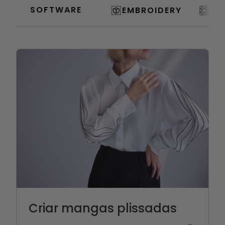
SOFTWARE
EMBROIDERY
QU
Criar mangas plissadas