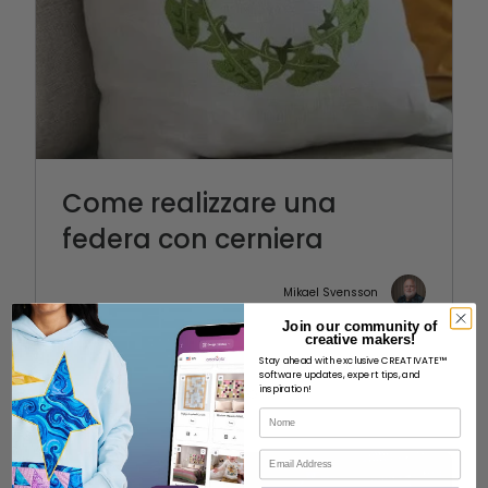
Come realizzare una
federa con cerniera
Mikael Svensson
Join our community of
creative makers!
Stay ahead with exclusive CREATIVATE™
software updates, expert tips, and
inspiration!
Nome
Email