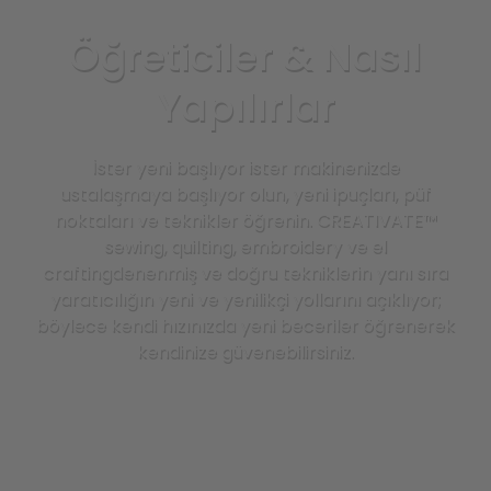
Öğreticiler & Nasıl
Yapılırlar
İster yeni başlıyor ister makinenizde
ustalaşmaya başlıyor olun, yeni ipuçları, püf
noktaları ve teknikler öğrenin. CREATIVATE™
sewing, quilting, embroidery ve el
craftingdenenmiş ve doğru tekniklerin yanı sıra
yaratıcılığın yeni ve yenilikçi yollarını açıklıyor;
böylece kendi hızınızda yeni beceriler öğrenerek
kendinize güvenebilirsiniz.