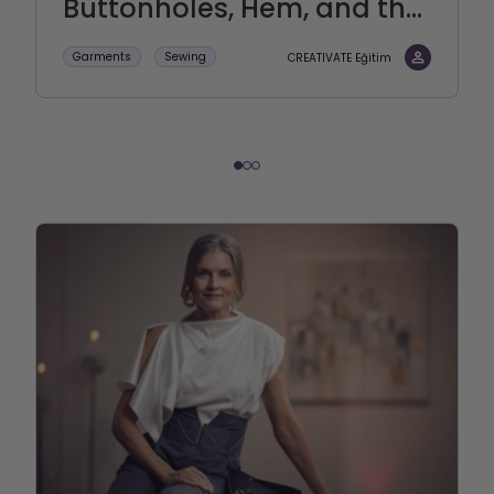
Buttonholes, Hem, and th...
Garments
Sewing
CREATIVATE Eğitim