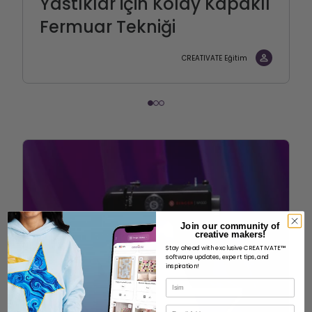
Yastıklar için Kolay Kapaklı
Fermuar Tekniği
CREATIVATE Eğitim
Join our community of
creative makers!
Stay ahead with exclusive CREATIVATE™
software updates, expert tips, and
inspiration!
İsim
E-posta